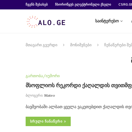
ᲩᲕᲔᲜᲡ ᲨᲔᲡᲐᲮᲔᲑ
ᲩᲮᲝᲠᲝᲬᲧᲣᲡ ᲔᲚᲔᲥᲢᲠᲝᲜᲣᲚᲘ ᲥᲡᲔᲚᲘ
CSRG.G
საინტერესო
მთავარი გვერდი
მონიშვნები
ჩენაწერები შ
გართობა/იუმორი
მსოფლიოს რეკორდი ქაღალდის თვითმფრი
ბლოგერი:
Mateo
ბავშვობაში ალბათ ყველა ვაკეთებდით ქაღალდის თვ
ᲡᲠᲣᲚᲘ ᲩᲐᲜᲐᲬᲔᲠᲘ