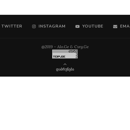
TWITTER
INSTAGRAM
YOUTUBE
EMA
@2019 - Alo.Ge & Csrg.Ge
ᲓᲐᲑᲠᲣᲜᲔᲑᲐ