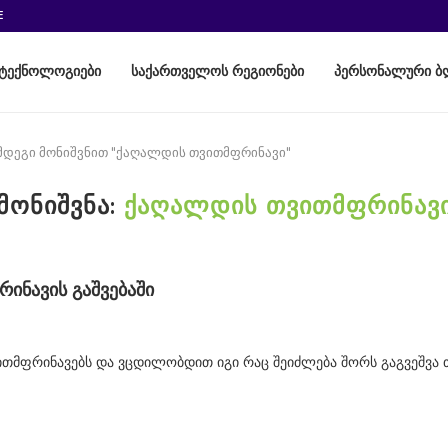
E
ტექნოლოგიები
საქართველოს რეგიონები
პერსონალური ბ
ემდეგი მონიშვნით "ქაღალდის თვითმფრინავი"
ᲛᲝᲜᲘᲨᲕᲜᲐ:
ᲥᲐᲦᲐᲚᲓᲘᲡ ᲗᲕᲘᲗᲛᲤᲠᲘᲜᲐᲕ
ნავის გაშვებაში
ითმფრინავებს და ვცდილობდით იგი რაც შეიძლება შორს გაგვეშვა