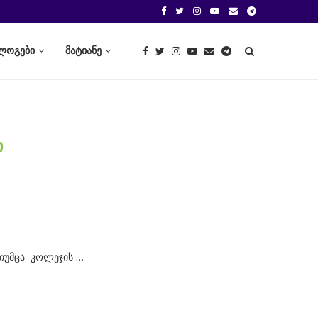
ლოგები
მატიანე
Ი
 თუმცა კოლეჯის …