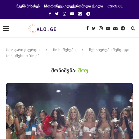
ᲩᲕᲔᲜᲡ ᲨᲔᲡᲐᲮᲔᲑ
ᲩᲮᲝᲠᲝᲬᲧᲣᲡ ᲔᲚᲔᲥᲢᲠᲝᲜᲣᲚᲘ ᲥᲡᲔᲚᲘ
CSRG.GE
მთავარი გვერდი
მონიშვნები
ჩენაწერები შემდეგი
მონიშვნით "შოუ"
ᲛᲝᲜᲘᲨᲕᲜᲐ:
ᲨᲝᲣ