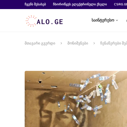
ᲩᲕᲔᲜᲡ ᲨᲔᲡᲐᲮᲔᲑ
ᲩᲮᲝᲠᲝᲬᲧᲣᲡ ᲔᲚᲔᲥᲢᲠᲝᲜᲣᲚᲘ ᲥᲡᲔᲚᲘ
CSRG.G
საინტერესო
მთავარი გვერდი
მონიშვნები
ჩენაწერები შ