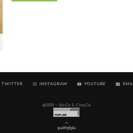
TWITTER
INSTAGRAM
YOUTUBE
EMA
@2019 - Alo.Ge & Csrg.Ge
ᲓᲐᲑᲠᲣᲜᲔᲑᲐ