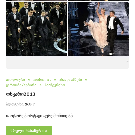
art დღიური
modern art
ახალი ამბები
გართობა/იუმორი
საინტერესო
ოსკარი2013
ბლოგერი:
SOFT
ფოტორეპორტაჟი ცერემონიიდან
ᲡᲠᲣᲚᲘ ᲩᲐᲜᲐᲬᲔᲠᲘ