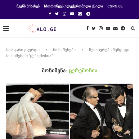
ᲩᲕᲔᲜᲡ ᲨᲔᲡᲐᲮᲔᲑ
ᲩᲮᲝᲠᲝᲬᲧᲣᲡ ᲔᲚᲔᲥᲢᲠᲝᲜᲣᲚᲘ ᲥᲡᲔᲚᲘ
CSRG.GE
მთავარი გვერდი
მონიშვნები
ჩენაწერები შემდეგი
მონიშვნით "ცერემონია"
ᲛᲝᲜᲘᲨᲕᲜᲐ:
ᲪᲔᲠᲔᲛᲝᲜᲘᲐ