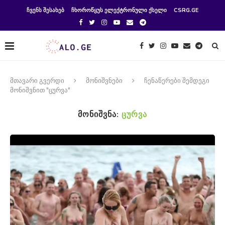
ᲩᲕᲔᲜᲡ ᲨᲔᲡᲐᲮᲔᲑ
ᲩᲮᲝᲠᲝᲬᲧᲣᲡ ᲔᲚᲔᲥᲢᲠᲝᲜᲣᲚᲘ ᲥᲡᲔᲚᲘ
CSRG.GE
მთავარი გვერდი
მონიშვნები
ჩენაწერები შემდეგი
მონიშვნით "ცურვა"
ᲛᲝᲜᲘᲨᲕᲜᲐ:
ᲪᲣᲠᲕᲐ