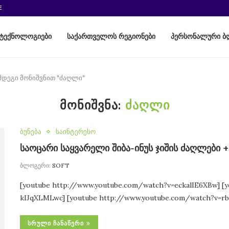
E
ტექნოლოგიები
საქართველოს რეგიონები
პერსონალური ბ
მდეგი მონიშვნით "ძაღლი"
ᲛᲝᲜᲘᲨᲕᲜᲐ:
ᲫᲐᲦᲚᲘ
ბუნება
საინტერესო
საოცარი საყვარელი შიბა-ინუს ჯიშის ძაღლები 
ბლოგერი:
SOFT
[youtube http://www.youtube.com/watch?v=eckalIE6XBw] [
kIJqXLMLwc] [youtube http://www.youtube.com/watch?v=
ᲡᲠᲣᲚᲘ ᲩᲐᲜᲐᲬᲔᲠᲘ