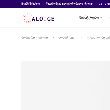
ᲩᲕᲔᲜᲡ ᲨᲔᲡᲐᲮᲔᲑ
ᲩᲮᲝᲠᲝᲬᲧᲣᲡ ᲔᲚᲔᲥᲢᲠᲝᲜᲣᲚᲘ ᲥᲡᲔᲚᲘ
CSRG.G
საინტერესო
მთავარი გვერდი
მონიშვნები
ჩენაწერები შე