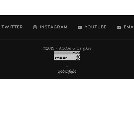
TWITTER
INSTAGRAM
YOUTUBE
EMA
@2019 - Alo.Ge & Csrg.Ge
ᲓᲐᲑᲠᲣᲜᲔᲑᲐ