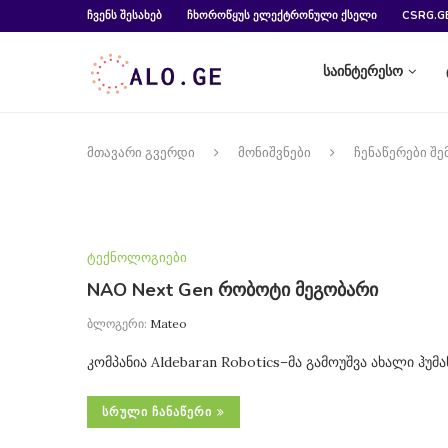
ᲩᲕᲔᲜᲡ ᲨᲔᲡᲐᲮᲔᲑ
ᲩᲮᲝᲠᲝᲬᲧᲣᲡ ᲔᲚᲔᲥᲢᲠᲝᲜᲣᲚᲘ ᲥᲡᲔᲚᲘ
CSRG.G
საინტერესო
მთავარი გვერდი
მონიშვნები
ჩენაწერები შ
ტექნოლოგიები
NAO Next Gen რობოტი მეგობარი
ბლოგერი:
Mateo
კომპანია Aldebaran Robotics–მა გამოუშვა ახალი 
ᲡᲠᲣᲚᲘ ᲩᲐᲜᲐᲬᲔᲠᲘ