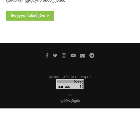
ცნობილ კედლის ნახატებისა…
ᲡᲠᲣᲚᲘ ᲩᲐᲜᲐᲬᲔᲠᲘ
@2019 - Alo.Ge & Csrg.Ge
ᲓᲐᲑᲠᲣᲜᲔᲑᲐ