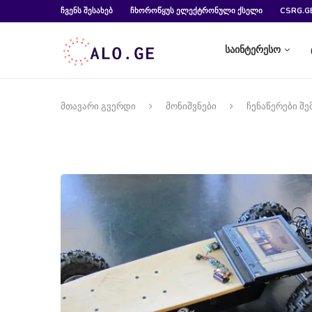
ᲩᲕᲔᲜᲡ ᲨᲔᲡᲐᲮᲔᲑ
ᲩᲮᲝᲠᲝᲬᲧᲣᲡ ᲔᲚᲔᲥᲢᲠᲝᲜᲣᲚᲘ ᲥᲡᲔᲚᲘ
CSRG.G
საინტერესო
მთავარი გვერდი
მონიშვნები
ჩენაწერები შე