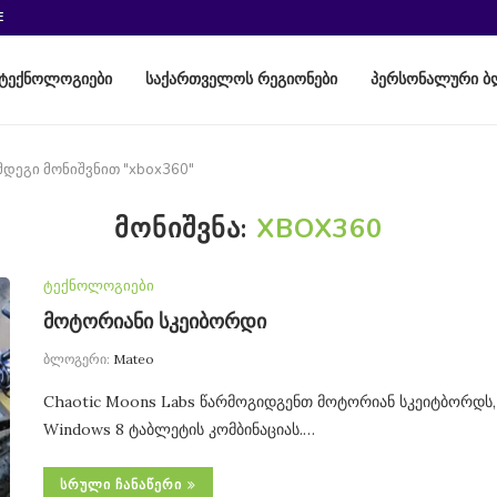
E
ტექნოლოგიები
საქართველოს რეგიონები
პერსონალური ბ
მდეგი მონიშვნით "xbox360"
ᲛᲝᲜᲘᲨᲕᲜᲐ:
XBOX360
ტექნოლოგიები
მოტორიანი სკეიბორდი
ბლოგერი:
Mateo
Chaotic Moons Labs წარმოგიდგენთ მოტორიან სკეიტბორდს,
Windows 8 ტაბლეტის კომბინაციას.…
ᲡᲠᲣᲚᲘ ᲩᲐᲜᲐᲬᲔᲠᲘ