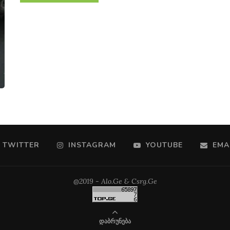
TWITTER
INSTAGRAM
YOUTUBE
EMA
@2019 - Alo.Ge & Csrg.Ge
ᲓᲐᲑᲠᲣᲜᲔᲑᲐ