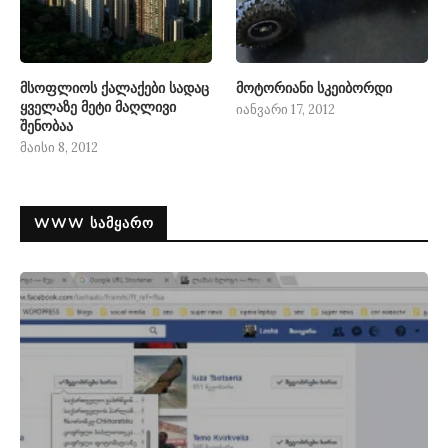
მსოფლიოს ქალაქები სადაც
მოტორიანი სკეიბორდი
ყველაზე მეტი მაღლივი
იანვარი 17, 2012
შენობაა
მაისი 8, 2012
WWW ᲡᲐᲛᲧᲐᲠᲝ