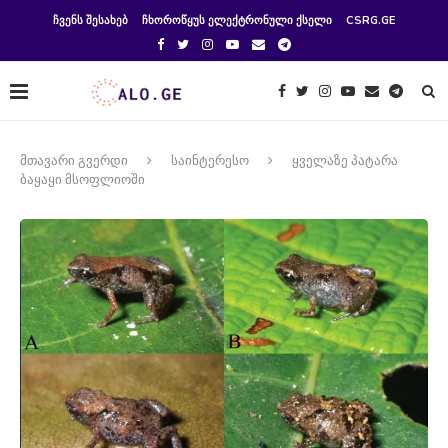
ᲩᲕᲔᲜᲡ ᲨᲔᲡᲐᲮᲔᲑ
ᲩᲮᲝᲠᲝᲬᲧᲣᲡ ᲔᲚᲔᲥᲢᲠᲝᲜᲣᲚᲘ ᲥᲡᲔᲚᲘ
CSRG.GE
მთავარი გვერდი
საინტერესო
ყველაზე პატარა
ბაყაყი მსოფლიოში