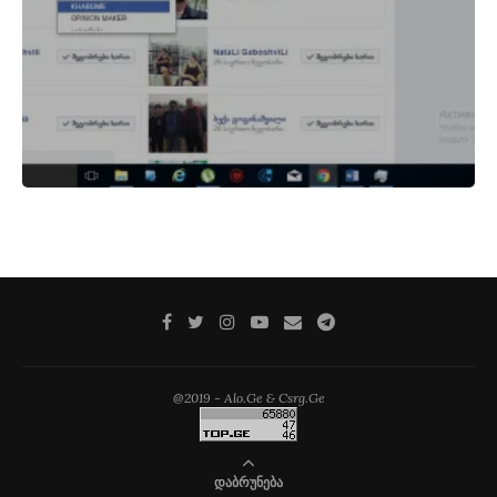
@2019 - Alo.Ge & Csrg.Ge
ᲓᲐᲑᲠᲣᲜᲔᲑᲐ