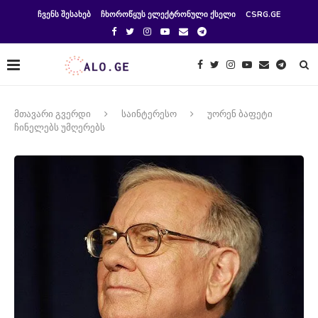
ᲩᲕᲔᲜᲡ ᲨᲔᲡᲐᲮᲔᲑ
ᲩᲮᲝᲠᲝᲬᲧᲣᲡ ᲔᲚᲔᲥᲢᲠᲝᲜᲣᲚᲘ ᲥᲡᲔᲚᲘ
CSRG.GE
მთავარი გვერდი
საინტერესო
უორენ ბაფეტი
ჩინელებს უმღერებს