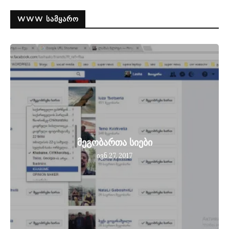
WWW ᲡᲐᲛᲧᲐᲠᲝ
მეგობართა სიები
ივნ 27, 2017