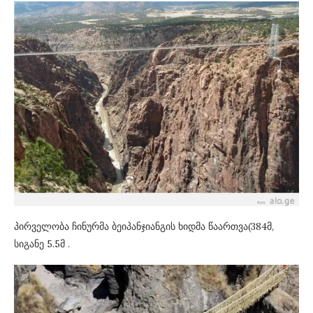
პირველობა ჩინურმა ბეიპანჯიანგის ხიდმა წაართვა(384მ,
სიგანე 5.5მ .