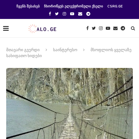
ᲩᲕᲔᲜᲡ ᲨᲔᲡᲐᲮᲔᲑ
ᲩᲮᲝᲠᲝᲬᲧᲣᲡ ᲔᲚᲔᲥᲢᲠᲝᲜᲣᲚᲘ ᲥᲡᲔᲚᲘ
CSRG.GE
მთავარი გვერდი
საინტერესო
მსოფლიოს ყველაზე
სახიფათო ხიდები