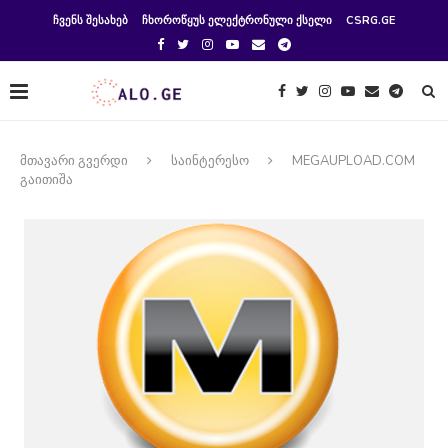
ᲩᲕᲔᲜᲡ ᲨᲔᲡᲐᲮᲔᲑ
ᲩᲮᲝᲠᲝᲬᲧᲣᲡ ᲔᲚᲔᲥᲢᲠᲝᲜᲣᲚᲘ ᲥᲡᲔᲚᲘ
CSRG.GE
მთავარი გვერდი
საინტერესო
MEGAUPLOAD.COM
გაითიშა