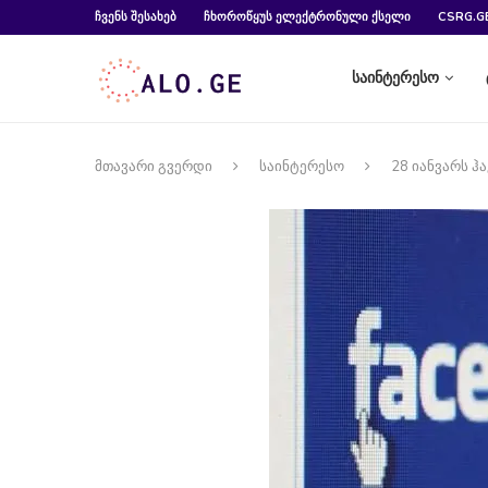
ᲩᲕᲔᲜᲡ ᲨᲔᲡᲐᲮᲔᲑ
ᲩᲮᲝᲠᲝᲬᲧᲣᲡ ᲔᲚᲔᲥᲢᲠᲝᲜᲣᲚᲘ ᲥᲡᲔᲚᲘ
CSRG.G
საინტერესო
მთავარი გვერდი
საინტერესო
28 იანვარს ჰ