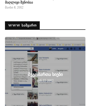
მაღლივი შენობაა
მაისი 8, 2012
WWW ᲡᲐᲛᲧᲐᲠᲝ
მეგობ
მეგობართა სიები
მიღებ
ივნ 27, 2017