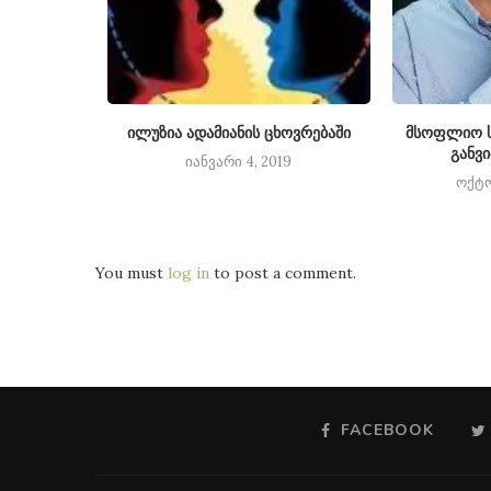
ოლარად
ილუზია ადამიანის ცხოვრებაში
მსოფლიო ს
განვ
14
იანვარი 4, 2019
ოქტო
You must
log in
to post a comment.
FACEBOOK