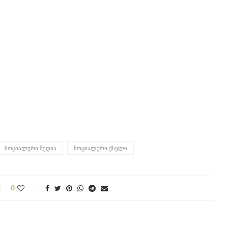
ᲡᲝᲪᲘᲐᲚᲣᲠᲘ ᲛᲔᲓᲘᲐ
ᲡᲝᲪᲘᲐᲚᲣᲠᲘ ᲥᲡᲔᲚᲘ
0