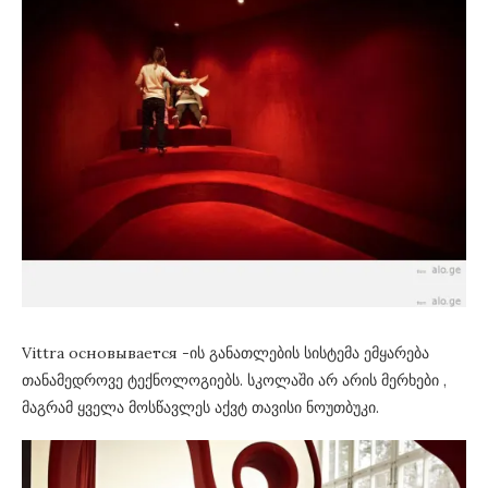
Vittra основывается -ის განათლების სისტემა ემყარება
თანამედროვე ტექნოლოგიებს. სკოლაში არ არის მერხები ,
მაგრამ ყველა მოსწავლეს აქვტ თავისი ნოუთბუკი.