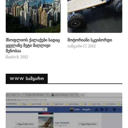
მსოფლიოს ქალაქები სადაც
მოტორიანი სკეიბორდი
ყველაზე მეტი მაღლივი
იანვარი 17, 2012
შენობაა
მაისი 8, 2012
WWW ᲡᲐᲛᲧᲐᲠᲝ