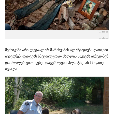
მექსიკაში არა ლეგაალურ მარიხუანას პლანტაციებს დათვები
იცავდნენ .დათვებს სპეციალურად ძაღლის საკვებს აჭმევდნენ
და ძაღლებივით იყვნენ დაგეშილები. პლანტაციას 14 დათვი
იცავდა