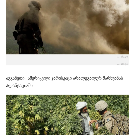
ავგანეთი . ამერიკელი ჯარისკაცი არალეგალურ მარხუანას
პლანტაციაში