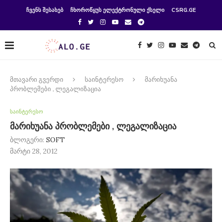
ᲩᲕᲔᲜᲡ ᲨᲔᲡᲐᲮᲔᲑ
ᲩᲮᲝᲠᲝᲬᲧᲣᲡ ᲔᲚᲔᲥᲢᲠᲝᲜᲣᲚᲘ ᲥᲡᲔᲚᲘ
CSRG.GE
მთავარი გვერდი
საინტერესო
მარიხუანა
პრობლემები , ლეგალიზაცია
საინტერესო
მარიხუანა პრობლემები , ლეგალიზაცია
ბლოგერი:
SOFT
მარტი 28, 2012