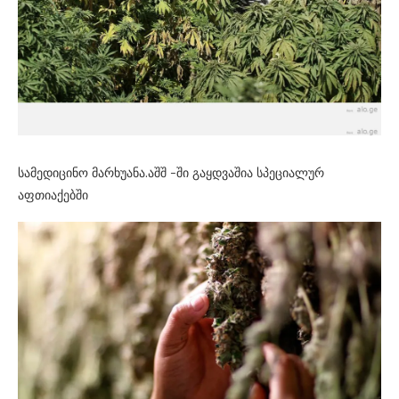
სამედიცინო მარხუანა.აშშ -ში გაყდვაშია სპეციალურ
აფთიაქებში