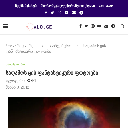
ᲩᲕᲔᲜᲡ ᲨᲔᲡᲐᲮᲔᲑ
ᲩᲮᲝᲠᲝᲬᲧᲣᲡ ᲔᲚᲔᲥᲢᲠᲝᲜᲣᲚᲘ ᲥᲡᲔᲚᲘ
CSRG.GE
მთავარი გვერდი
საინტერესო
საღამოს ცის
ფანტასტიკური ფოტოები
საინტერესო
საღამოს ცის ფანტასტიკური ფოტოები
ბლოგერი:
SOFT
მაისი 3, 2012