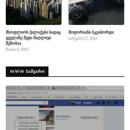
მსოფლიოს ქალაქები სადაც
მოტორიანი სკეიბორდი
ყველაზე მეტი მაღლივი
იანვარი 17, 2012
შენობაა
მაისი 8, 2012
WWW ᲡᲐᲛᲧᲐᲠᲝ