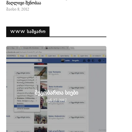
მაღლივი შენობაა
მაისი 8, 2012
WWW ᲡᲐᲛᲧᲐᲠᲝ
მეგობ
მეგობართა სიები
მიღებ
ივნ 27, 2017