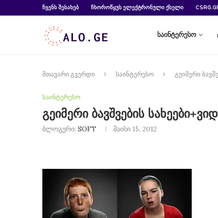
ᲩᲕᲔᲜᲡ ᲨᲔᲡᲐᲮᲔᲑ
ᲩᲮᲝᲠᲝᲬᲧᲣᲡ ᲔᲚᲔᲥᲢᲠᲝᲜᲣᲚᲘ ᲥᲡᲔᲚᲘ
CSRG.G
საინტერესო
მთავარი გვერდი
საინტერესო
გეიმერი ბავშ
საინტერესო
გეიმერი ბავშვების სახეები+ვი
ბლოგერი:
SOFT
მაისი 15, 2012