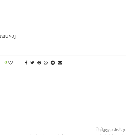
whdUV0]
0
” Viber-ში
ფეისბუქის აქაუნთის გაუქმება
ივლ 9, 2014
შემდეგი პოსტი