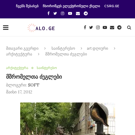
ᲩᲕᲔᲜᲡ ᲨᲔᲡᲐᲮᲔᲑ
ᲩᲮᲝᲠᲝᲬᲧᲣᲡ ᲔᲚᲔᲥᲢᲠᲝᲜᲣᲚᲘ ᲥᲡᲔᲚᲘ
CSRG.GE
მთავარი გვერდი
საინტერესო
art დღიური
არქიტექტურა
მშრომელთა ძეგლები
არქიტექტურა
საინტერესო
მშრომელთა ძეგლები
ბლოგერი:
SOFT
მაისი 17, 2012