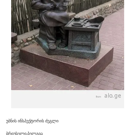
უბნის ინსპექტორის ძეგლი
ბრიუსელი.ბელგია