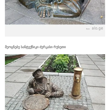
მეოცნებე სანტექნიკი ძერკასი რუსეთი