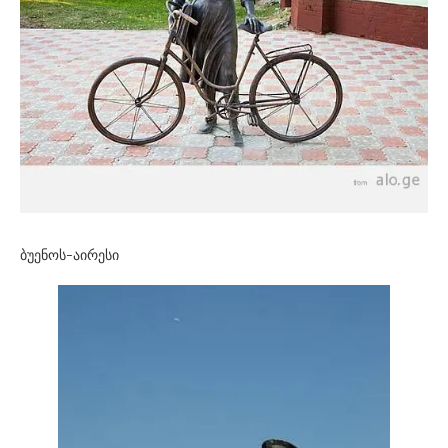
ბუენოს-აირესი