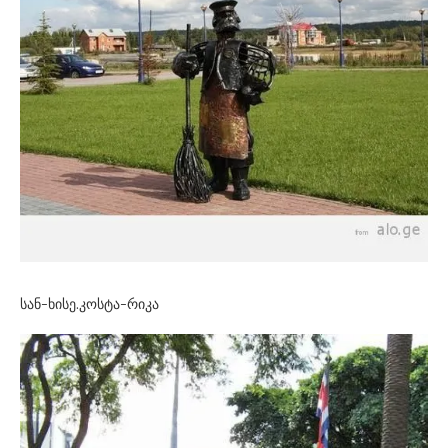
სან-ხისე.კოსტა-რიკა