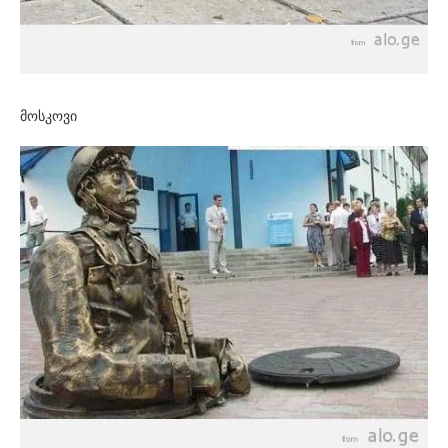
მოსკოვი