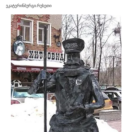
ეკატერინბურგი.რუსეთი