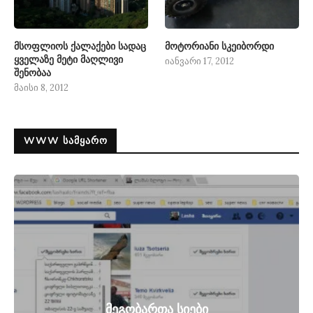
მსოფლიოს ქალაქები სადაც
მოტორიანი სკეიბორდი
ყველაზე მეტი მაღლივი
იანვარი 17, 2012
შენობაა
მაისი 8, 2012
WWW ᲡᲐᲛᲧᲐᲠᲝ
მეგობართა სიები