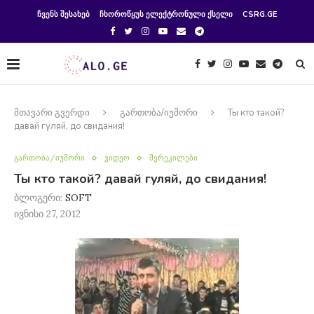
ᲩᲕᲔᲜᲡ ᲨᲔᲡᲐᲮᲔᲑ
ᲩᲮᲝᲠᲝᲬᲧᲣᲡ ᲔᲚᲔᲥᲢᲠᲝᲜᲣᲚᲘ ᲥᲡᲔᲚᲘ
CSRG.GE
მთავარი გვერდი
გართობა/იუმორი
Ты кто такой?
давай гуляй, до свидания!
გართობა/იუმორი
ვიდეო
შერეკილები
Ты кто такой? давай гуляй, до свидания!
ბლოგერი:
SOFT
ივნისი 27, 2012