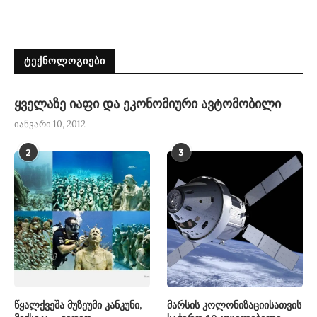
ᲢᲔᲥᲜᲝᲚᲝᲒᲘᲔᲑᲘ
ყველაზე იაფი და ეკონომიური ავტომობილი
იანვარი 10, 2012
2
3
წყალქვეშა მუზეუმი კანკუნი,
მარსის კოლონიზაციისათვის