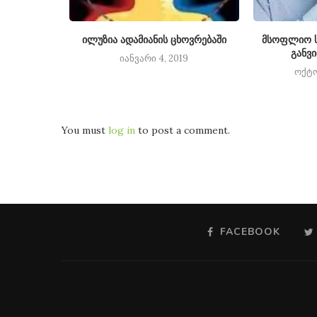
ოლარად
ილუზია ადამიანის ცხოვრებაში
მსოფლიო ს
განვ
14
იანვარი 4, 2019
ოქტო
You must
log in
to post a comment.
FACEBOOK