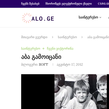
ᲩᲕᲔᲜᲡ ᲨᲔᲡᲐᲮᲔᲑ
ᲩᲮᲝᲠᲝᲬᲧᲣᲡ ᲔᲚᲔᲥᲢᲠᲝᲜᲣᲚᲘ ᲥᲡᲔᲚᲘ
CSRG.G
საინტერესო
მთავარი გვერდი
საინტერესო
აბა გამოიცან
საინტერესო
ჩვენი ვიქტორინა
აბა გამოიცანი
ბლოგერი:
SOFT
აგვისტო 17, 2012