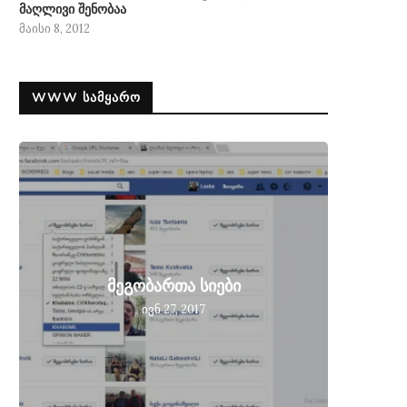
მაღლივი შენობაა
მაისი 8, 2012
WWW ᲡᲐᲛᲧᲐᲠᲝ
მეგობ
მეგობართა სიები
მიღებ
ივნ 27, 2017