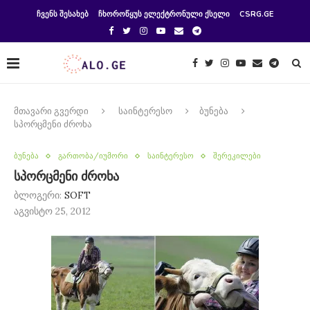
ᲩᲕᲔᲜᲡ ᲨᲔᲡᲐᲮᲔᲑ
ᲩᲮᲝᲠᲝᲬᲧᲣᲡ ᲔᲚᲔᲥᲢᲠᲝᲜᲣᲚᲘ ᲥᲡᲔᲚᲘ
CSRG.GE
მთავარი გვერდი
საინტერესო
ბუნება
სპორცმენი ძროხა
ბუნება
გართობა/იუმორი
საინტერესო
შერეკილები
სპორცმენი ძროხა
ბლოგერი:
SOFT
აგვისტო 25, 2012