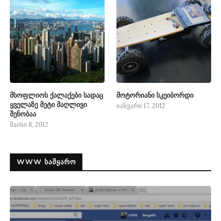
მსოფლიოს ქალაქები სადაც
მოტორიანი სკეიბორდი
ყველაზე მეტი მაღლივი
იანვარი 17, 2012
შენობაა
მაისი 8, 2012
WWW ᲡᲐᲛᲧᲐᲠᲝ