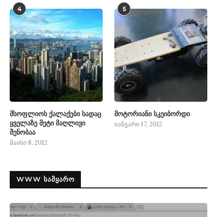
4
5
მსოფლიოს ქალაქები სადაც
მოტორიანი სკეიბორდი
ყველაზე მეტი მაღლივი
იანვარი 17, 2012
შენობაა
მაისი 8, 2012
WWW ᲡᲐᲛᲧᲐᲠᲝ