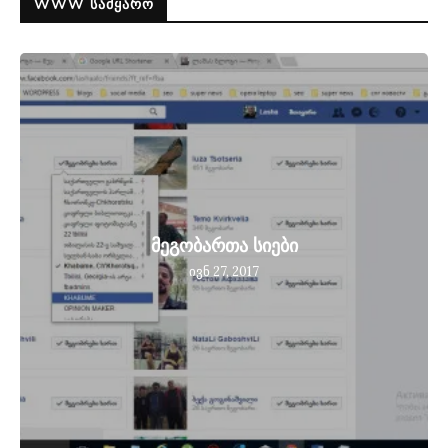
WWW ᲡᲐᲛᲧᲐᲠᲝ
მეგობართა სიები
ივნ 27, 2017