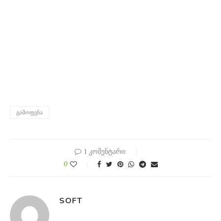
ᲒᲐᲛᲝᲤᲔᲜᲐ
1 კომენტარი:
0
SOFT