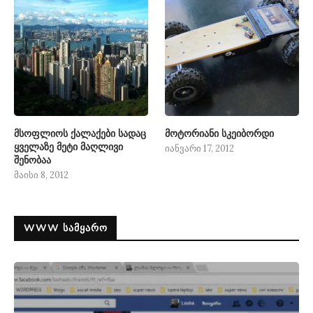
მსოფლიოს ქალაქები სადაც
მოტორიანი სკეიბორდი
ყველაზე მეტი მაღლივი
იანვარი 17, 2012
შენობაა
მაისი 8, 2012
WWW ᲡᲐᲛᲧᲐᲠᲝ