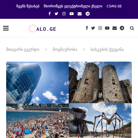
ᲩᲕᲔᲜᲡ ᲨᲔᲡᲐᲮᲔᲑ
ᲩᲮᲝᲠᲝᲬᲧᲣᲡ ᲔᲚᲔᲥᲢᲠᲝᲜᲣᲚᲘ ᲥᲡᲔᲚᲘ
CSRG.GE
მთავარი გვერდი
მოგზაურობა
ბასკების ქვეყანა