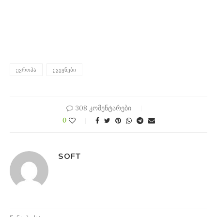
ᲔᲕᲠᲝᲞᲐ
ᲥᲕᲔᲧᲜᲔᲑᲘ
308 კომენტარები
0
SOFT