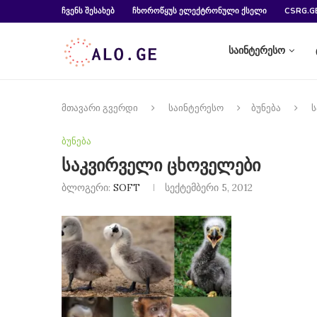
ᲩᲕᲔᲜᲡ ᲨᲔᲡᲐᲮᲔᲑ
ᲩᲮᲝᲠᲝᲬᲧᲣᲡ ᲔᲚᲔᲥᲢᲠᲝᲜᲣᲚᲘ ᲥᲡᲔᲚᲘ
CSRG.G
საინტერესო
მთავარი გვერდი
საინტერესო
ბუნება
ს
ბუნება
საკვირველი ცხოველები
ბლოგერი:
SOFT
სექტემბერი 5, 2012