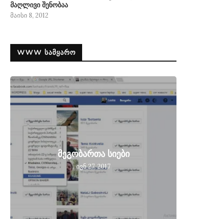
მაღლივი შენობაა
მაისი 8, 2012
WWW ᲡᲐᲛᲧᲐᲠᲝ
მეგობ
მეგობართა სიები
მიღებ
ივნ 27, 2017