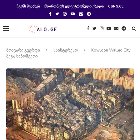
ᲩᲕᲔᲜᲡ ᲨᲔᲡᲐᲮᲔᲑ
ᲩᲮᲝᲠᲝᲬᲧᲣᲡ ᲔᲚᲔᲥᲢᲠᲝᲜᲣᲚᲘ ᲥᲡᲔᲚᲘ
CSRG.GE
მთავარი გვერდი
საინტერესო
Kowloon Walled City
მეგა საბომჟეთი