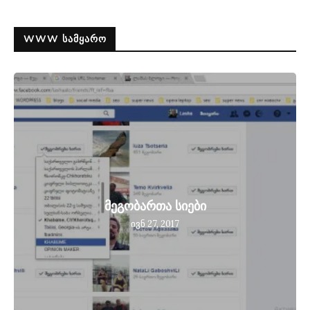
WWW ᲡᲐᲛᲧᲐᲠᲝ
მეგობართა სიები
ივნ 27, 2017