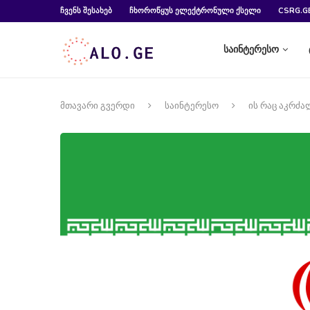
ᲩᲕᲔᲜᲡ ᲨᲔᲡᲐᲮᲔᲑ
ᲩᲮᲝᲠᲝᲬᲧᲣᲡ ᲔᲚᲔᲥᲢᲠᲝᲜᲣᲚᲘ ᲥᲡᲔᲚᲘ
CSRG.G
საინტერესო
მთავარი გვერდი
საინტერესო
ის რაც აკრძ