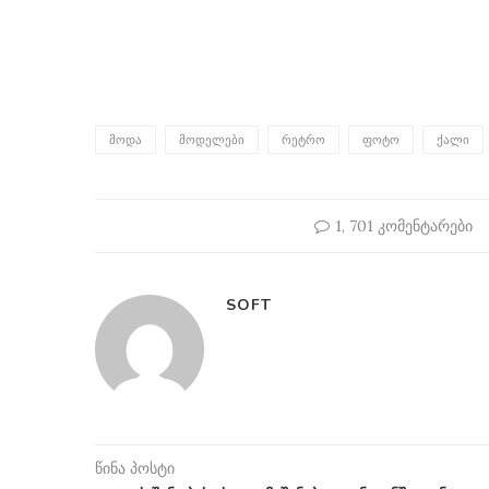
ᲛᲝᲓᲐ
ᲛᲝᲓᲔᲚᲔᲑᲘ
ᲠᲔᲢᲠᲝ
ᲤᲝᲢᲝ
ᲥᲐᲚᲘ
1, 701 კომენტარები
SOFT
წინა პოსტი