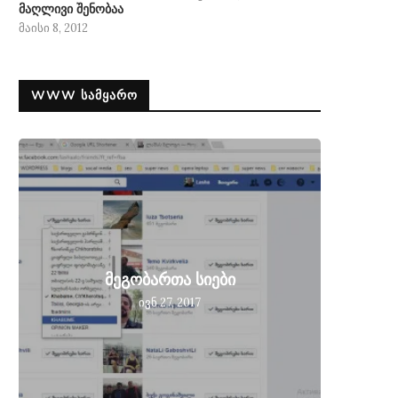
მაღლივი შენობაა
მაისი 8, 2012
WWW ᲡᲐᲛᲧᲐᲠᲝ
მეგობ
მეგობართა სიები
მიღებ
ივნ 27, 2017