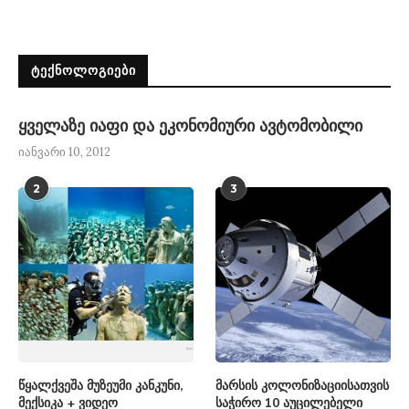
ᲢᲔᲥᲜᲝᲚᲝᲒᲘᲔᲑᲘ
ყველაზე იაფი და ეკონომიური ავტომობილი
იანვარი 10, 2012
2
3
წყალქვეშა მუზეუმი კანკუნი,
მარსის კოლონიზაციისათვის
მექსიკა + ვიდეო
საჭირო 10 აუცილებელი