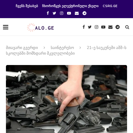
ᲩᲕᲔᲜᲡ ᲨᲔᲡᲐᲮᲔᲑ
ᲩᲮᲝᲠᲝᲬᲧᲣᲡ ᲔᲚᲔᲥᲢᲠᲝᲜᲣᲚᲘ ᲥᲡᲔᲚᲘ
CSRG.GE
მთავარი გვერდი
საინტერესო
21–ე საუკუნეში აშშ–ს
სკოლებში მომხდარი მკვლელობები