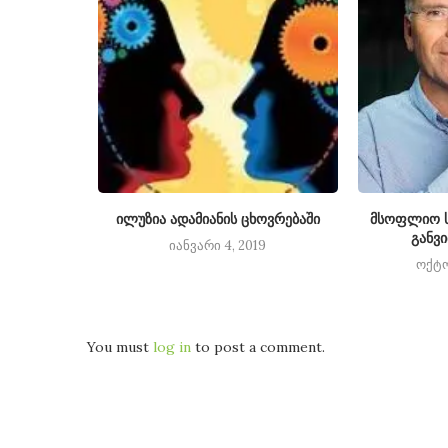
ოლარად
ილუზია ადამიანის ცხოვრებაში
მსოფლიო ს
განვ
14
იანვარი 4, 2019
ოქტო
You must
log in
to post a comment.