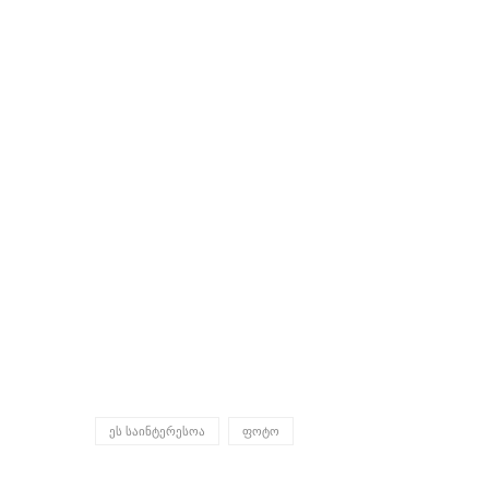
ᲔᲡ ᲡᲐᲘᲜᲢᲔᲠᲔᲡᲝᲐ
ᲤᲝᲢᲝ