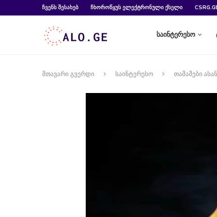
ᲩᲕᲔᲜᲡ ᲨᲔᲡᲐᲮᲔᲑ
ᲩᲮᲝᲠᲝᲬᲧᲣᲡ ᲔᲚᲔᲥᲢᲠᲝᲜᲣᲚᲘ ᲥᲡᲔᲚᲘ
CSRG.G
საინტერესო
მთავარი გვერდი
საინტერესო
თამაშები ასა