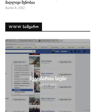
მაღლივი შენობაა
მაისი 8, 2012
WWW ᲡᲐᲛᲧᲐᲠᲝ
მეგობ
მეგობართა სიები
მიღებ
ივნ 27, 2017