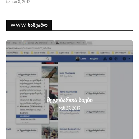
მაისი 8, 2012
WWW ᲡᲐᲛᲧᲐᲠᲝ
მეგობართა სიები
ივნ 27, 2017