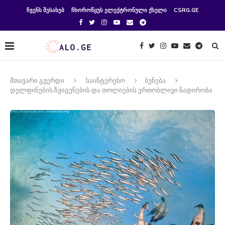
ᲩᲕᲔᲜᲡ ᲨᲔᲡᲐᲮᲔᲑ
ᲩᲮᲝᲠᲝᲬᲧᲣᲡ ᲔᲚᲔᲥᲢᲠᲝᲜᲣᲚᲘ ᲥᲡᲔᲚᲘ
CSRG.GE
მთავარი გვერდი
საინტერესო
ბუნება
დელფინების,ზვიგენების და თოლიების ერთობლივი ნადირობა