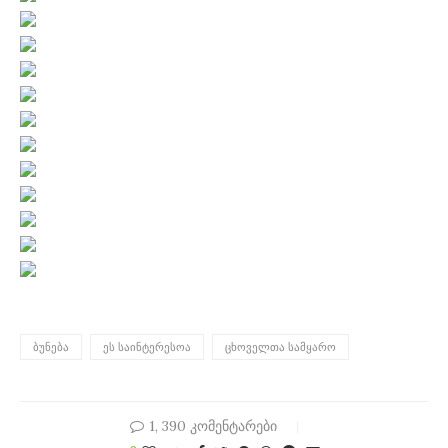
ᲑᲣᲜᲔᲑᲐ
ᲔᲡ ᲡᲐᲘᲜᲢᲔᲠᲔᲡᲝᲐ
ᲪᲮᲝᲕᲔᲚᲗᲐ ᲡᲐᲛᲧᲐᲠᲝ
1, 390 კომენტარები