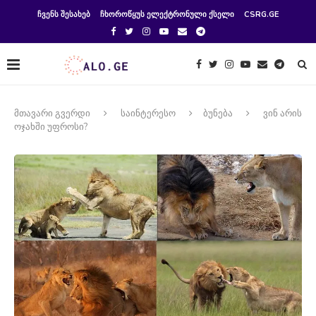
ᲩᲕᲔᲜᲡ ᲨᲔᲡᲐᲮᲔᲑ
ᲩᲮᲝᲠᲝᲬᲧᲣᲡ ᲔᲚᲔᲥᲢᲠᲝᲜᲣᲚᲘ ᲥᲡᲔᲚᲘ
CSRG.GE
მთავარი გვერდი
საინტერესო
ბუნება
ვინ არის
ოჯახში უფროსი?