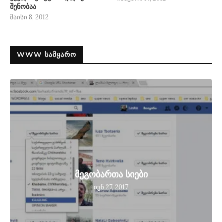
შენობაა
მაისი 8, 2012
WWW ᲡᲐᲛᲧᲐᲠᲝ
მეგობართა სიები
ივნ 27, 2017