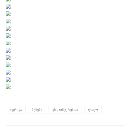
ᲐᲤᲠᲘᲙᲐ
ᲑᲣᲜᲔᲑᲐ
ᲔᲡ ᲡᲐᲘᲜᲢᲔᲠᲔᲡᲝᲐ
ᲤᲝᲢᲝ