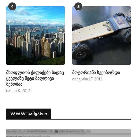
4
5
მსოფლიოს ქალაქები სადაც
მოტორიანი სკეიბორდი
ყველაზე მეტი მაღლივი
იანვარი 17, 2012
შენობაა
მაისი 8, 2012
WWW ᲡᲐᲛᲧᲐᲠᲝ