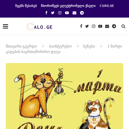
ᲩᲕᲔᲜᲡ ᲨᲔᲡᲐᲮᲔᲑ
ᲩᲮᲝᲠᲝᲬᲧᲣᲡ ᲔᲚᲔᲥᲢᲠᲝᲜᲣᲚᲘ ᲥᲡᲔᲚᲘ
CSRG.GE
მთავარი გვერდი
საინტერესო
ბუნება
1 მარტი
კატების საერთაშორისო დღეა