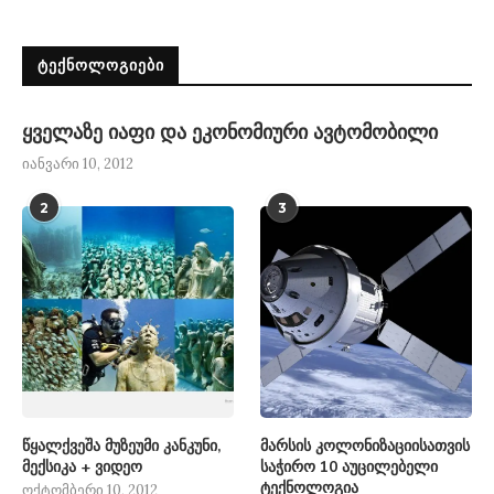
ᲢᲔᲥᲜᲝᲚᲝᲒᲘᲔᲑᲘ
ყველაზე იაფი და ეკონომიური ავტომობილი
იანვარი 10, 2012
2
3
წყალქვეშა მუზეუმი კანკუნი,
მარსის კოლონიზაციისათვის
მექსიკა + ვიდეო
საჭირო 10 აუცილებელი
ტექნოლოგია
ოქტომბერი 10, 2012