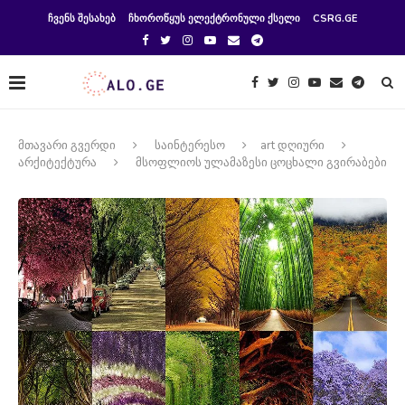
ᲩᲕᲔᲜᲡ ᲨᲔᲡᲐᲮᲔᲑ
ᲩᲮᲝᲠᲝᲬᲧᲣᲡ ᲔᲚᲔᲥᲢᲠᲝᲜᲣᲚᲘ ᲥᲡᲔᲚᲘ
CSRG.GE
მთავარი გვერდი
საინტერესო
art დღიური
არქიტექტურა
მსოფლიოს ულამაზესი ცოცხალი გვირაბები