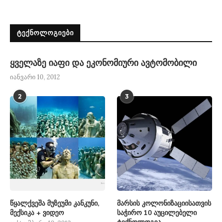
ᲢᲔᲥᲜᲝᲚᲝᲒᲘᲔᲑᲘ
ყველაზე იაფი და ეკონომიური ავტომობილი
იანვარი 10, 2012
2
3
წყალქვეშა მუზეუმი კანკუნი,
მარსის კოლონიზაციისათვის
მექსიკა + ვიდეო
საჭირო 10 აუცილებელი