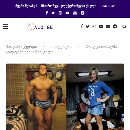
ᲩᲕᲔᲜᲡ ᲨᲔᲡᲐᲮᲔᲑ
ᲩᲮᲝᲠᲝᲬᲧᲣᲡ ᲔᲚᲔᲥᲢᲠᲝᲜᲣᲚᲘ ᲥᲡᲔᲚᲘ
CSRG.GE
მთავარი გვერდი
საინტერესო
პროფესიონალმა
ათლეტმა სქესი შეიცვალა