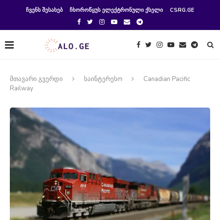
ᲩᲕᲔᲜᲡ ᲨᲔᲡᲐᲮᲔᲑ
ᲩᲮᲝᲠᲝᲬᲧᲣᲡ ᲔᲚᲔᲥᲢᲠᲝᲜᲣᲚᲘ ᲥᲡᲔᲚᲘ
CSRG.GE
მთავარი გვერდი
საინტერესო
Canadian Pacific
Railway