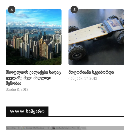
4
5
მსოფლიოს ქალაქები სადაც
მოტორიანი სკეიბორდი
ყველაზე მეტი მაღლივი
იანვარი 17, 2012
შენობაა
მაისი 8, 2012
WWW ᲡᲐᲛᲧᲐᲠᲝ