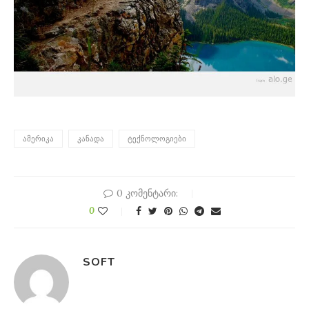
ᲐᲛᲔᲠᲘᲙᲐ
ᲙᲐᲜᲐᲓᲐ
ᲢᲔᲥᲜᲝᲚᲝᲒᲘᲔᲑᲘ
0 კომენტარი:
0
SOFT