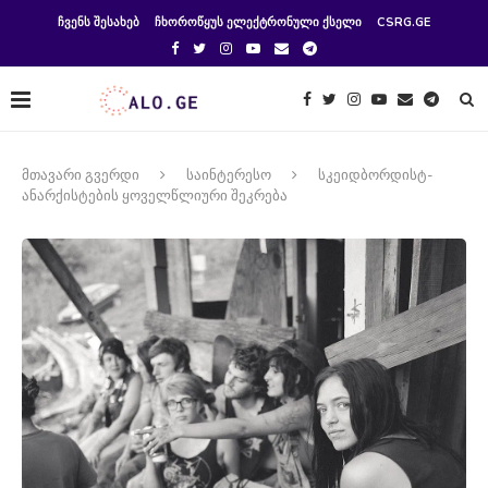
ᲩᲕᲔᲜᲡ ᲨᲔᲡᲐᲮᲔᲑ
ᲩᲮᲝᲠᲝᲬᲧᲣᲡ ᲔᲚᲔᲥᲢᲠᲝᲜᲣᲚᲘ ᲥᲡᲔᲚᲘ
CSRG.GE
მთავარი გვერდი
საინტერესო
სკეიდბორდისტ-
ანარქისტების ყოველწლიური შეკრება