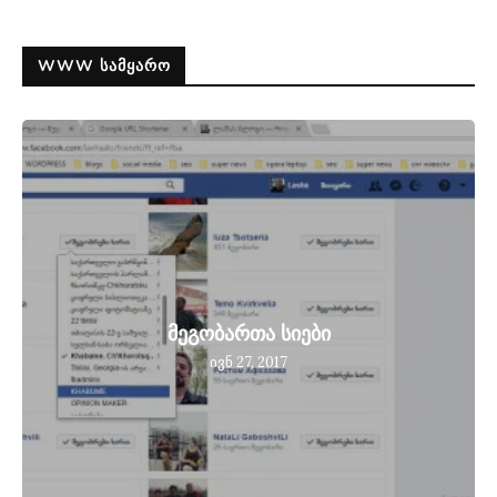
WWW ᲡᲐᲛᲧᲐᲠᲝ
მეგობართა სიები
ივნ 27, 2017