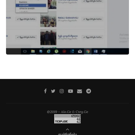
@2019 - Alo.Ge & Csrg.Ge
ᲓᲐᲑᲠᲣᲜᲔᲑᲐ