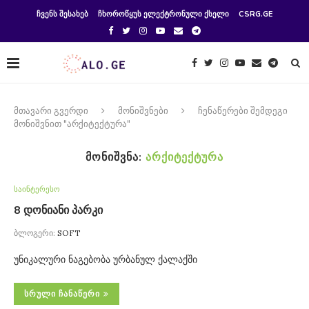
ᲩᲕᲔᲜᲡ ᲨᲔᲡᲐᲮᲔᲑ
ᲩᲮᲝᲠᲝᲬᲧᲣᲡ ᲔᲚᲔᲥᲢᲠᲝᲜᲣᲚᲘ ᲥᲡᲔᲚᲘ
CSRG.GE
მთავარი გვერდი
მონიშვნები
ჩენაწერები შემდეგი
მონიშვნით "არქიტექტურა"
ᲛᲝᲜᲘᲨᲕᲜᲐ:
ᲐᲠᲥᲘᲢᲔᲥᲢᲣᲠᲐ
საინტერესო
8 დონიანი პარკი
ბლოგერი:
SOFT
უნიკალური ნაგებობა ურბანულ ქალაქში
ᲡᲠᲣᲚᲘ ᲩᲐᲜᲐᲬᲔᲠᲘ