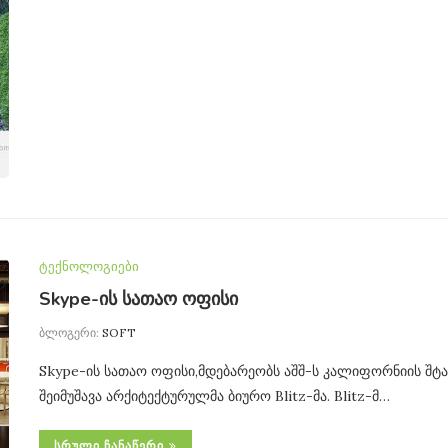
ტექნოლოგიები
Skype-ის სათაო ოფისი
ბლოგერი:
SOFT
Skype-ის სათაო ოფისი,მდებარეობს აშშ-ს კალიფორნიის შტ
შეიმუშავა არქიტექტურულმა ბიურო Blitz-მა. Blitz-მ…
ᲡᲠᲣᲚᲘ ᲩᲐᲜᲐᲬᲔᲠᲘ