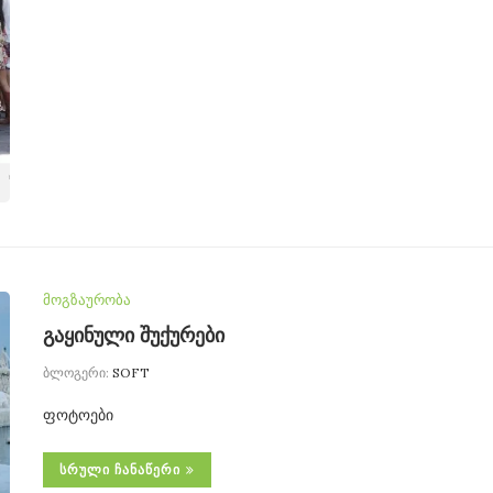
მოგზაურობა
გაყინული შუქურები
ბლოგერი:
SOFT
ფოტოები
ᲡᲠᲣᲚᲘ ᲩᲐᲜᲐᲬᲔᲠᲘ