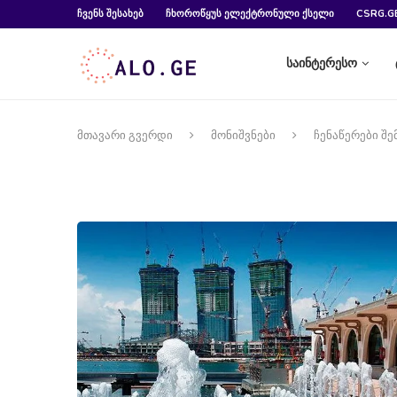
ᲩᲕᲔᲜᲡ ᲨᲔᲡᲐᲮᲔᲑ
ᲩᲮᲝᲠᲝᲬᲧᲣᲡ ᲔᲚᲔᲥᲢᲠᲝᲜᲣᲚᲘ ᲥᲡᲔᲚᲘ
CSRG.G
საინტერესო
მთავარი გვერდი
მონიშვნები
ჩენაწერები შე