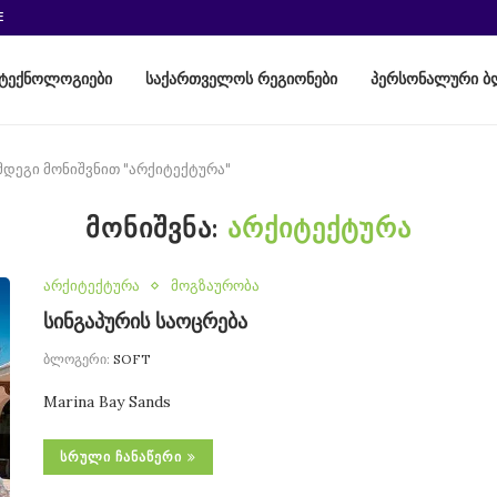
E
ტექნოლოგიები
საქართველოს რეგიონები
პერსონალური ბ
მდეგი მონიშვნით "არქიტექტურა"
ᲛᲝᲜᲘᲨᲕᲜᲐ:
ᲐᲠᲥᲘᲢᲔᲥᲢᲣᲠᲐ
არქიტექტურა
მოგზაურობა
სინგაპურის საოცრება
ბლოგერი:
SOFT
Marina Bay Sands
ᲡᲠᲣᲚᲘ ᲩᲐᲜᲐᲬᲔᲠᲘ