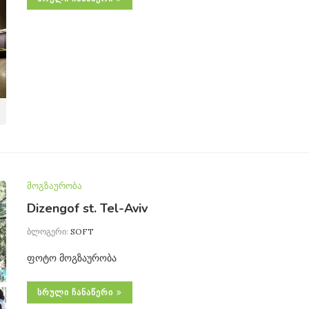
მოგზაურობა
Dizengof st. Tel-Aviv
ბლოგერი:
SOFT
ფოტო მოგზაურობა
ᲡᲠᲣᲚᲘ ᲩᲐᲜᲐᲬᲔᲠᲘ