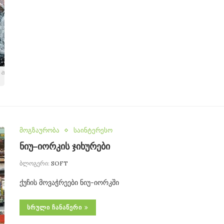
მოგზაურობა
საინტერესო
ნიუ–იორკის ჯიხურები
ბლოგერი:
SOFT
ქუჩის მოვაჭრეები ნიუ-იორკში
ᲡᲠᲣᲚᲘ ᲩᲐᲜᲐᲬᲔᲠᲘ