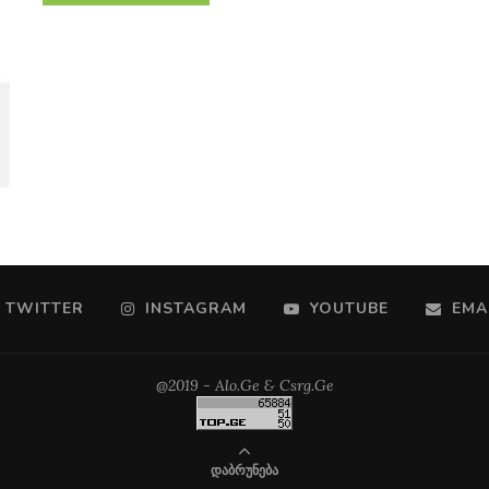
TWITTER
INSTAGRAM
YOUTUBE
EMA
@2019 - Alo.Ge & Csrg.Ge
ᲓᲐᲑᲠᲣᲜᲔᲑᲐ