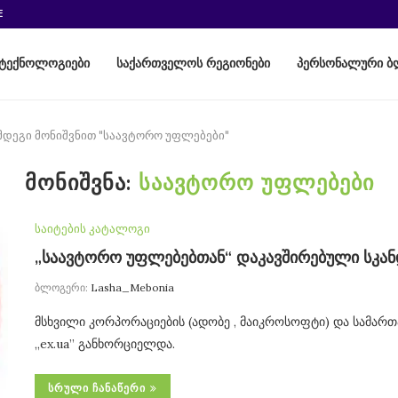
E
ტექნოლოგიები
საქართველოს რეგიონები
პერსონალური ბ
ემდეგი მონიშვნით "საავტორო უფლებები"
ᲛᲝᲜᲘᲨᲕᲜᲐ:
ᲡᲐᲐᲕᲢᲝᲠᲝ ᲣᲤᲚᲔᲑᲔᲑᲘ
საიტების კატალოგი
„საავტორო უფლებებთან“ დაკავშირებული სკან
ბლოგერი:
Lasha_Mebonia
მსხვილი კორპორაციების (ადობე , მაიკროსოფტი) და სამ
„ex.ua” განხორციელდა.
ᲡᲠᲣᲚᲘ ᲩᲐᲜᲐᲬᲔᲠᲘ