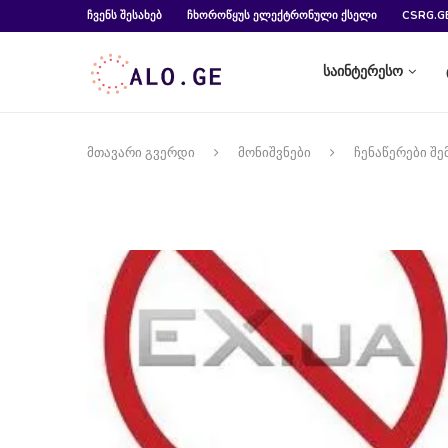
ᲩᲕᲔᲜᲡ ᲨᲔᲡᲐᲮᲔᲑ
ᲩᲮᲝᲠᲝᲬᲧᲣᲡ ᲔᲚᲔᲥᲢᲠᲝᲜᲣᲚᲘ ᲥᲡᲔᲚᲘ
CSRG.G
საინტერესო
მთავარი გვერდი
მონიშვნები
ჩენაწერები შ