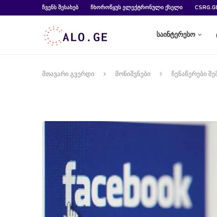
ᲩᲕᲔᲜᲡ ᲨᲔᲡᲐᲮᲔᲑ
ᲩᲮᲝᲠᲝᲬᲧᲣᲡ ᲔᲚᲔᲥᲢᲠᲝᲜᲣᲚᲘ ᲥᲡᲔᲚᲘ
CSRG.G
საინტერესო
მთავარი გვერდი
მონიშვნები
ჩენაწერები შ