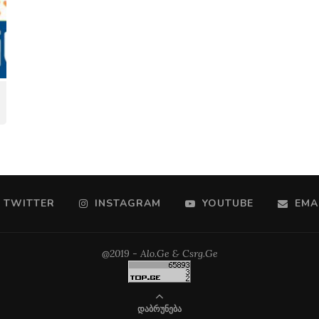
TWITTER
INSTAGRAM
YOUTUBE
EMA
@2019 - Alo.Ge & Csrg.Ge
ᲓᲐᲑᲠᲣᲜᲔᲑᲐ