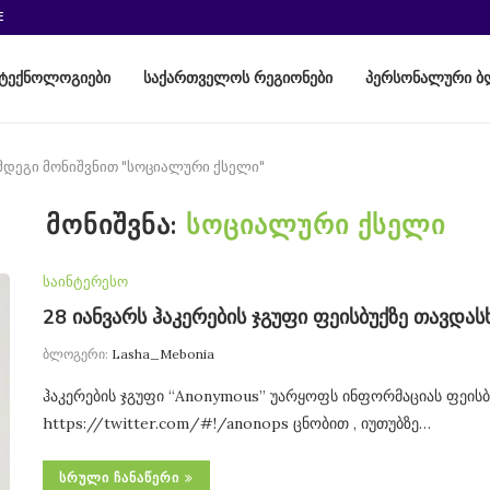
E
ტექნოლოგიები
საქართველოს რეგიონები
პერსონალური ბ
ემდეგი მონიშვნით "სოციალური ქსელი"
ᲛᲝᲜᲘᲨᲕᲜᲐ:
ᲡᲝᲪᲘᲐᲚᲣᲠᲘ ᲥᲡᲔᲚᲘ
საინტერესო
28 იანვარს ჰაკერების ჯგუფი ფეისბუქზე თავდასხ
ბლოგერი:
Lasha_Mebonia
ჰაკერების ჯგუფი “Anonymous” უარყოფს ინფორმაციას ფეისბუ
https://twitter.com/#!/anonops ცნობით , იუთუბზე…
ᲡᲠᲣᲚᲘ ᲩᲐᲜᲐᲬᲔᲠᲘ