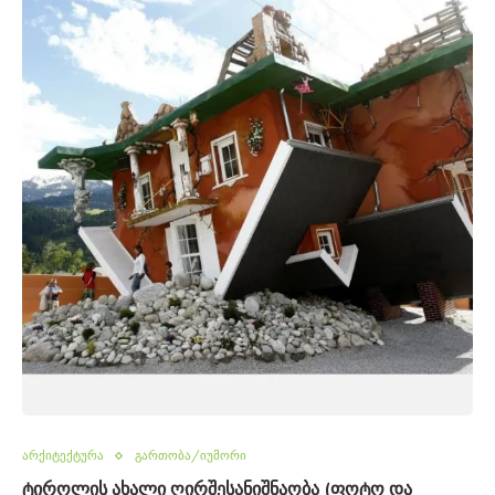
არქიტექტურა
გართობა/იუმორი
ტიროლის ახალი ღირშესანიშნაობა (ფოტო და