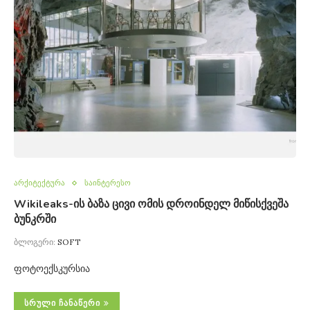
არქიტექტურა
საინტერესო
Wikileaks-ის ბაზა ცივი ომის დროინდელ მიწისქვეშა
ბუნკრში
ბლოგერი:
SOFT
ფოტოექსკურსია
ᲡᲠᲣᲚᲘ ᲩᲐᲜᲐᲬᲔᲠᲘ