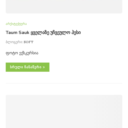
არქიტექტურა
Taum Sauk ყველაზე უჩვეულო ჰესი
ბლოგერი:
SOFT
ფოტო ექსკურსია
ᲡᲠᲣᲚᲘ ᲩᲐᲜᲐᲬᲔᲠᲘ