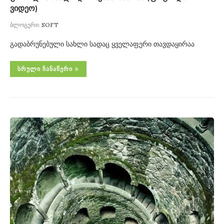
ვიდეო)
ბლოგერი:
SOFT
გადაბრუნებული სახლი სადაც ყველაფერი თავდაყირაა
ᲡᲠᲣᲚᲘ ᲩᲐᲜᲐᲬᲔᲠᲘ