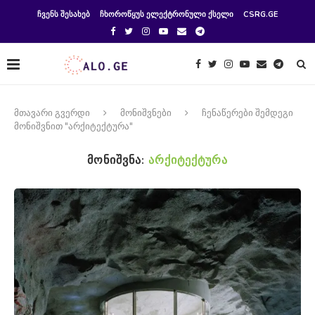
ᲩᲕᲔᲜᲡ ᲨᲔᲡᲐᲮᲔᲑ
ᲩᲮᲝᲠᲝᲬᲧᲣᲡ ᲔᲚᲔᲥᲢᲠᲝᲜᲣᲚᲘ ᲥᲡᲔᲚᲘ
CSRG.GE
მთავარი გვერდი
მონიშვნები
ჩენაწერები შემდეგი
მონიშვნით "არქიტექტურა"
ᲛᲝᲜᲘᲨᲕᲜᲐ:
ᲐᲠᲥᲘᲢᲔᲥᲢᲣᲠᲐ