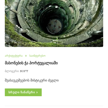
არქიტექტურა
საინტერესო
მასონების ჭა პორტუგალიაში
ბლოგერი:
SOFT
შუასაუკუმეებოს მისტიკური ძეგლი
ᲡᲠᲣᲚᲘ ᲩᲐᲜᲐᲬᲔᲠᲘ