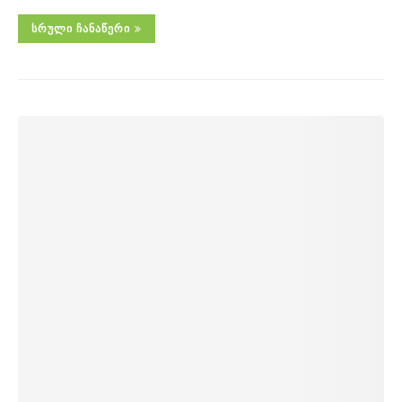
ᲡᲠᲣᲚᲘ ᲩᲐᲜᲐᲬᲔᲠᲘ