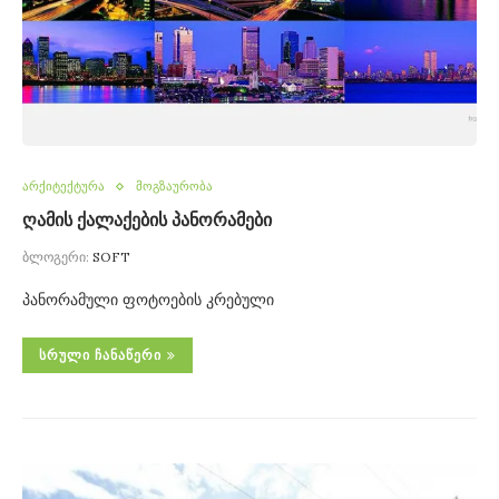
არქიტექტურა
მოგზაურობა
ღამის ქალაქების პანორამები
ბლოგერი:
SOFT
პანორამული ფოტოების კრებული
ᲡᲠᲣᲚᲘ ᲩᲐᲜᲐᲬᲔᲠᲘ