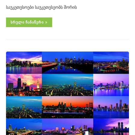
საუკეთესოები საუკეთესეობს შორის
ᲡᲠᲣᲚᲘ ᲩᲐᲜᲐᲬᲔᲠᲘ