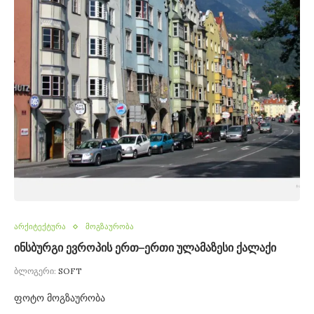
არქიტექტურა
მოგზაურობა
ინსბურგი ევროპის ერთ–ერთი ულამაზესი ქალაქი
ბლოგერი:
SOFT
ფოტო მოგზაურობა